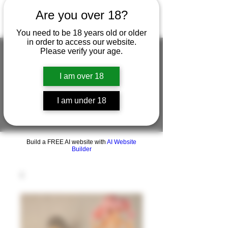
Are you over 18?
You need to be 18 years old or older
in order to access our website.
Please verify your age.
I am over 18
FIGUREWORKSHOP ( ONLINE
STORE )人形工房 オンラインストア
I am under 18
FigureWorkShop Offical On-line Store
( Show In Price is USD )
Build a FREE AI website with
AI Website
Builder