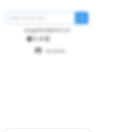
pangywfws@gmail.com
Se connecter