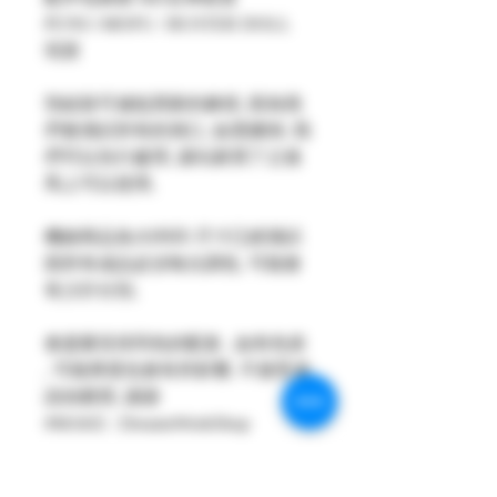
PUNI☆MOFU / BUSTER DOLL
現貨
預組裝可減低買家的麻煩, 因為我
們會測試所有的洞口, 如需擴洞, 我
們可以先行處理, 讓玩家買了之後
馬上可以使用,
機娘商品為3D列印 尺寸已經測試
因所有成品必須每次調色, 可能會
有少許分別,
會盡量安排同色的配套 , 如有色差
, 可能厚度也會有所影響, 不接受者
請勿購買, 謝謝
#MAKE : DreamsWorkShop
#Model : 1/12 Figures Parts