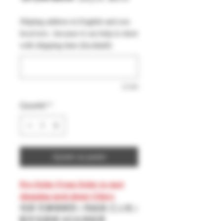
original
promotionnel
Shiping address in English and you
local text , because it can help to short
with shipping time (facultatif)
0/500
Quantité
*
Ajouter au panier
Pre-Order From Order to start
shopping need about 15days
現貨 芝麻喵模型 ( 預組裝 已上色 )
配件包壽屋 MD女神裝置